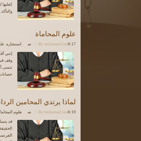
كفلتها 
والتأكد..
علوم المحاماة
9:17 ص
mohamad law
By
استشاره
,
علو
إنني أف
وقف قبل
تنسى أن
حصانات 
لماذا يرتدي المحامين الرداء
6:19 ص
mohamad law
By
علوم المحاما
قد يتسا
الحقيقة 
الفرنسي