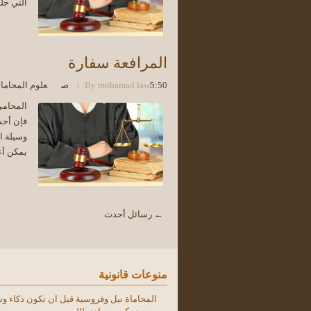
التي حلت
المرافعة سفارة
5:50 ص
mohamad law
By
علوم المحاما
المحامي
فإن أحس
وسيلة ال
يمكن أغف
← رسائل أحدث
منوعات قانونية
المحاماة نبل وفروسية قبل ان تكون ذكاء و