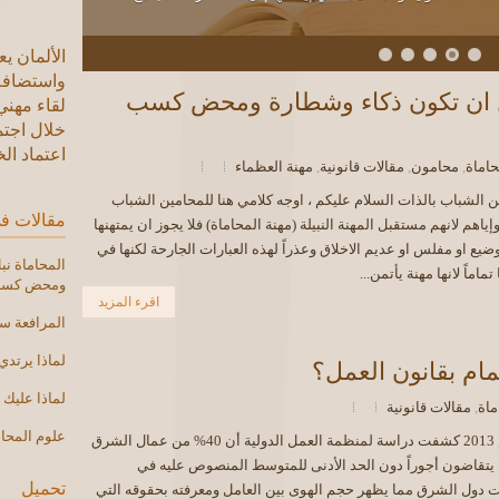
الألمان ي
واستضافة
لقاء مهني
ل ان تكون ذكاء وشطارة ومحض كسب
خلال اجت
2016
اماة
,
محامون
,
مقالات قانونية
,
مهنة العظماء
النشرة القضا
ن الشباب بالذات السلام عليكم ، اوجه كلامي هنا للمحامين الشباب
كلية الح
مقالات ف
إياهم لانهم مستقبل المهنة النبيلة (مهنة المحاماة) فلا يجوز ان يمتهنها
المؤتمر ا
وضيع او مفلس او عديم الاخلاق وعذراً لهذه العبارات الجارحة لكنها في
اللجنة ال
المحاماة ن
ماماً لانها مهنة يأتمن...
ومحض كسب 
لحقوق الإ
اقرء المزيد
تعقد اجتم
المرافعة س
نقابة الم
بمرور عش
لماذا يرتدي
تمام بقانون العمل؟
محكمة بدا
لماذا عليك أ
ماة
,
مقالات قانونية
بحق قاتل 
النيابة ا
علوم المحام
في عام 2013 كشفت دراسة لمنظمة العمل الدولية أن 40% من عمال الشرق
إمارة دبي
يتقاضون أجوراً دون الحد الأدنى للمتوسط المنصوص عليه في
النيابة ا
تحميل
 دول الشرق مما يظهر حجم الهوى بين العامل ومعرفته بحقوقه التي