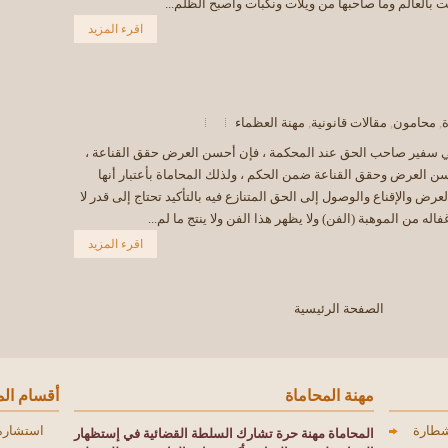
 بالعالم وما صاحبها من ويلات ونكبات واصبح الظلم...
اقرء المزيد
ة
,
محامون
,
مقالات قانونية
,
مهنة العظماء
 سفير صاحب الحق عند المحكمة ، فإن أحسن العرض حقق القناعة ،
ن العرض وحقق القناعة ضمن الحكم ، ولذلك المحاماة بأعتبار أنها
عرض والإقناع والوصول إلى الحق المتنازع فيه بالتأكيد تحتاج إلى قدر لا
اله من الموهبة (الفن) ولا يظهر هذا الفن ولا ينتج ما لم...
اقرء المزيد
الصفحة الرئيسية
مهنة المحاماة
أقسام الم
شطارة
استشاره
المحاماة مهنة حرة تشارك السلطة القضائية
في إستظهار