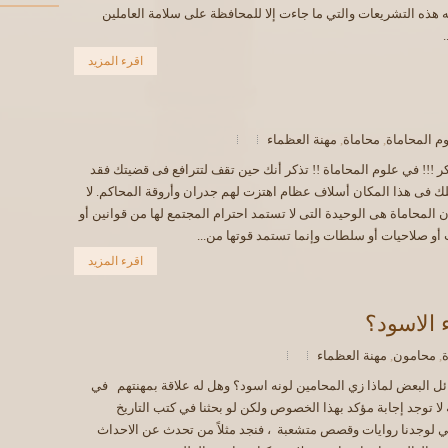
للرابطة ا
له هذه التشريعات والتي ما جاءت إلا للمحافظة على سلامة العاملين
سلسلة محا
.
الحقوق في
اقرء المزيد
م المحاماة
,
محاماة
,
مهنة العظماء
كر !!! في علوم المحاماة !! تذكر أنك حين تقف لتترافع فى قضيتك فقد
ك فى هذا المكان أسلاف عظام اهتزت لهم جدران وأروقة المحاكم. لا
 المحاماة هى الوحيدة التى لا تستمد احترام المجتمع لها من قوانين أو
أو صلاحيات أو سلطات وإنما تستمد قوتها من...
اقرء المزيد
 الاسود؟
ة
,
محامون
,
مهنة العظماء
ئل البعض لماذا زي المحامين لونه اسود؟ وهل له علاقة بمهنتهم في
لا توجد إجابة مؤكد بهذا الخصوص ولكن لو بحثنا في كتب التاريخ
 لوجدنا روايات وقصص متشعبة ، فنجد مثلاً من تحدث عن الاحداث