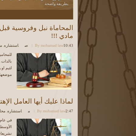
بطريقة واضحة
5
4
3
المحاماة نبل وفروسية قب
مادي !!!
10:43 ص
mohamad law
By
استشاره
,
مح
للمحامي
بالذات و
لئيم او 
موضعها ت
لماذا عليك أيها العامل الإه
2:47 م
mohamad law
By
استشاره
,
محا
الأوسط 
تشريعات